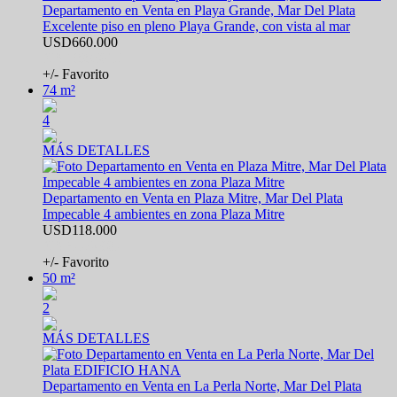
Departamento en Venta en Playa Grande, Mar Del Plata
Excelente piso en pleno Playa Grande, con vista al mar
USD660.000
NAP6993815
+/- Favorito
74 m²
4
MÁS DETALLES
Departamento en Venta en Plaza Mitre, Mar Del Plata
Impecable 4 ambientes en zona Plaza Mitre
USD118.000
NAP7734687
+/- Favorito
50 m²
2
MÁS DETALLES
Departamento en Venta en La Perla Norte, Mar Del Plata