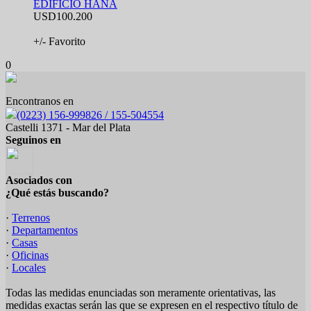
EDIFICIO HANA
USD100.200
NBU56111 AP6073413
+/- Favorito
0
Encontranos en
(0223) 156-999826 / 155-504554
Castelli 1371 - Mar del Plata
Seguinos en
Asociados con
¿Qué estás buscando?
·
Terrenos
·
Departamentos
·
Casas
·
Oficinas
·
Locales
Todas las medidas enunciadas son meramente orientativas, las
medidas exactas serán las que se expresen en el respectivo título de