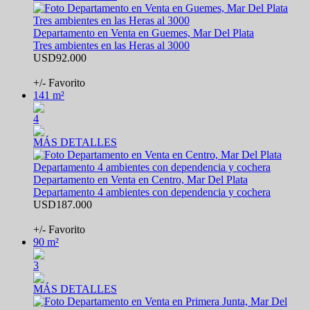
Departamento en Venta en Guemes, Mar Del Plata
Tres ambientes en las Heras al 3000
USD92.000
NAP8055181
+/- Favorito
141 m²
4
MÁS DETALLES
Departamento en Venta en Centro, Mar Del Plata
Departamento 4 ambientes con dependencia y cochera
USD187.000
NAP7539774
+/- Favorito
90 m²
3
MÁS DETALLES