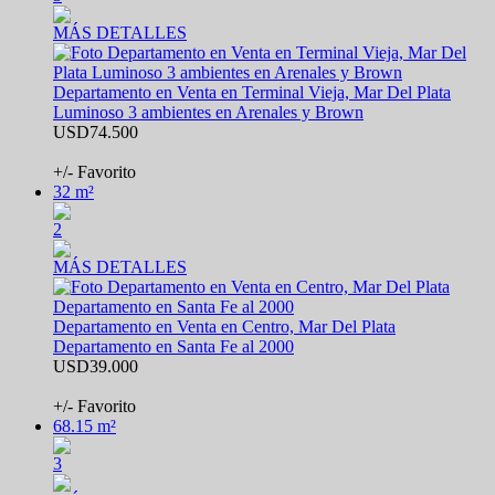
MÁS DETALLES
Departamento en Venta en Terminal Vieja, Mar Del Plata
Luminoso 3 ambientes en Arenales y Brown
USD74.500
NAP8424450
+/- Favorito
32 m²
2
MÁS DETALLES
Departamento en Venta en Centro, Mar Del Plata
Departamento en Santa Fe al 2000
USD39.000
NAP8565611
+/- Favorito
68.15 m²
3