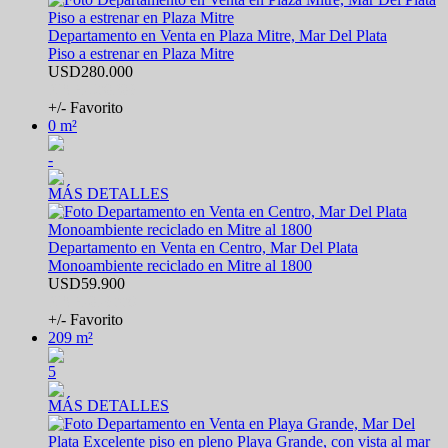
Departamento en Venta en Plaza Mitre, Mar Del Plata
Piso a estrenar en Plaza Mitre
USD280.000
NAP7508286
+/- Favorito
0 m²
-
MÁS DETALLES
Departamento en Venta en Centro, Mar Del Plata
Monoambiente reciclado en Mitre al 1800
USD59.900
NAP7876009
+/- Favorito
209 m²
5
MÁS DETALLES