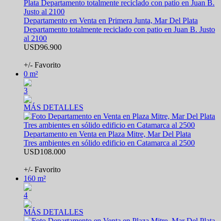
Departamento en Venta en Primera Junta, Mar Del Plata
Departamento totalmente reciclado con patio en Juan B. Justo
al 2100
USD96.900
NAP7955268
+/- Favorito
0 m²
3
MÁS DETALLES
Departamento en Venta en Plaza Mitre, Mar Del Plata
Tres ambientes en sólido edificio en Catamarca al 2500
USD108.000
NAP7954038
+/- Favorito
160 m²
4
MÁS DETALLES