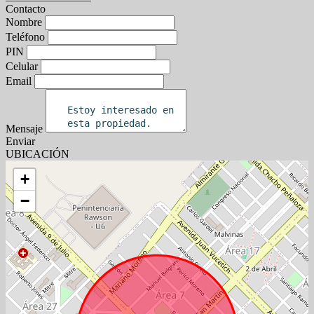
Contacto
Nombre
Teléfono
PIN
Celular
Email
Mensaje
Enviar
UBICACIÓN
+
−