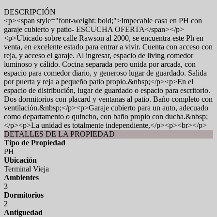
DESCRIPCIÓN
<p><span style="font-weight: bold;">Impecable casa en PH con
garaje cubierto y patio- ESCUCHA OFERTA</span></p>
<p>Ubicado sobre calle Rawson al 2000, se encuentra este Ph en
venta, en excelente estado para entrar a vivir. Cuenta con acceso con
reja, y acceso el garaje. Al ingresar, espacio de living comedor
luminoso y cálido. Cocina separada pero unida por arcada, con
espacio para comedor diario, y generoso lugar de guardado. Salida
por puerta y reja a pequeño patio propio.&nbsp;</p><p>En el
espacio de distribución, lugar de guardado o espacio para escritorio.
Dos dormitorios con placard y ventanas al patio. Baño completo con
ventilación.&nbsp;</p><p>Garaje cubierto para un auto, adecuado
como departamento o quincho, con baño propio con ducha.&nbsp;
</p><p>La unidad es totalmente independiente,</p><p><br></p>
DETALLES DE LA PROPIEDAD
Tipo de Propiedad
PH
Ubicación
Terminal Vieja
Ambientes
3
Dormitorios
2
Antiguedad