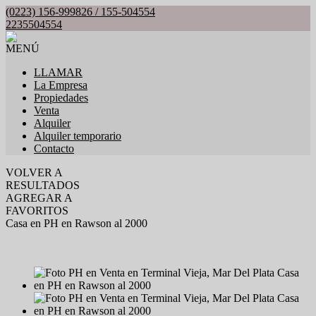
(0223) 156-999826 / 155-504554
2235504554
MENÚ
LLAMAR
La Empresa
Propiedades
Venta
Alquiler
Alquiler temporario
Contacto
VOLVER A
RESULTADOS
AGREGAR A
FAVORITOS
Casa en PH en Rawson al 2000
VENTA
USD158.000