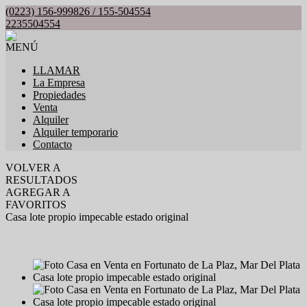
(0223) 156-999826 / 155-504554
2235504554
MENÚ
LLAMAR
La Empresa
Propiedades
Venta
Alquiler
Alquiler temporario
Contacto
VOLVER A
RESULTADOS
AGREGAR A
FAVORITOS
Casa lote propio impecable estado original
VENTA
USD115.000