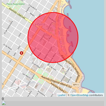
Leaflet
| ©
OpenStreetMap
contributors
0