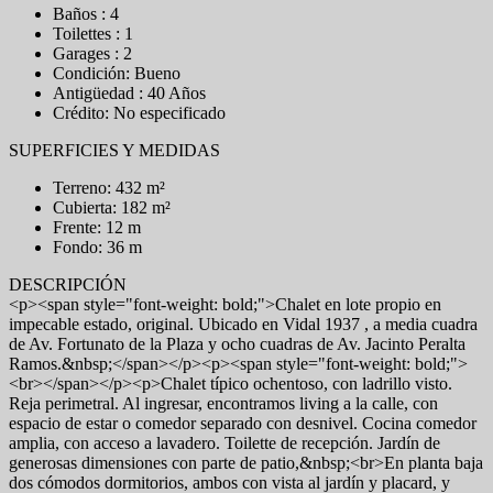
Baños : 4
Toilettes : 1
Garages : 2
Condición: Bueno
Antigüedad : 40 Años
Crédito: No especificado
SUPERFICIES Y MEDIDAS
Terreno: 432 m²
Cubierta: 182 m²
Frente: 12 m
Fondo: 36 m
DESCRIPCIÓN
<p><span style="font-weight: bold;">Chalet en lote propio en
impecable estado, original. Ubicado en Vidal 1937 , a media cuadra
de Av. Fortunato de la Plaza y ocho cuadras de Av. Jacinto Peralta
Ramos.&nbsp;</span></p><p><span style="font-weight: bold;">
<br></span></p><p>Chalet típico ochentoso, con ladrillo visto.
Reja perimetral. Al ingresar, encontramos living a la calle, con
espacio de estar o comedor separado con desnivel. Cocina comedor
amplia, con acceso a lavadero. Toilette de recepción. Jardín de
generosas dimensiones con parte de patio,&nbsp;<br>En planta baja
dos cómodos dormitorios, ambos con vista al jardín y placard, y